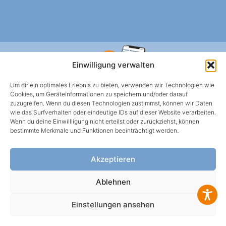
Einwilligung verwalten
Um dir ein optimales Erlebnis zu bieten, verwenden wir Technologien wie
Cookies, um Geräteinformationen zu speichern und/oder darauf
zuzugreifen. Wenn du diesen Technologien zustimmst, können wir Daten
wie das Surfverhalten oder eindeutige IDs auf dieser Website verarbeiten.
Wenn du deine Einwillligung nicht erteilst oder zurückziehst, können
HWS BERLIN APP
bestimmte Merkmale und Funktionen beeinträchtigt werden.
Mietangelegenheiten oder Schadens-meldungen
einfach über die App klären.
Akzeptieren
Ablehnen
WEBBROWSER
Einstellungen ansehen
© HWS 2026