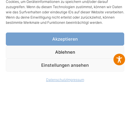
nicht der Schluss zu ziehen, dass
Cookies, um Geräteinformationen zu speichern und/oder darauf
zuzugreifen. Wenn du diesen Technologien zustimmst, können wir Daten
Markenzeichen nicht durch Rechte Dritter
wie das Surfverhalten oder eindeutige IDs auf dieser Website verarbeiten.
geschützt sind! Das Copyright
Wenn du deine Einwillligung nicht erteilst oder zurückziehst, können
bestimmte Merkmale und Funktionen beeinträchtigt werden.
für veröffentlichte, von der Hilfswerk-
Siedlung GmbH selbst erstellte Objekte
Akzeptieren
bleibt allein bei der Hilfswerk-Siedlung
GmbH. Eine Vervielfältigung oder
Ablehnen
Verwendung solcher Grafiken und Texte in
Einstellungen ansehen
anderen elektronischen oder gedruckten
Publikationen ist ohne ausdrückliche
Datenschutz
Impressum
Zustimmung der Hilfswerk-Siedlung GmbH
nicht gestattet.
4. RECHTSWIRKSAMKEIT DIESES
HAFTUNGSAUSSCHLUSSES