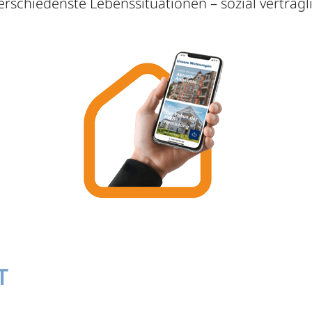
chiedenste Lebenssituationen – sozial verträglic
T