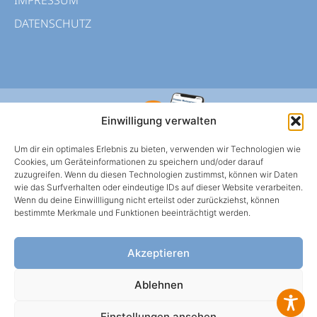
IMPRESSUM
DATENSCHUTZ
Einwilligung verwalten
Um dir ein optimales Erlebnis zu bieten, verwenden wir Technologien wie
Cookies, um Geräteinformationen zu speichern und/oder darauf
zuzugreifen. Wenn du diesen Technologien zustimmst, können wir Daten
wie das Surfverhalten oder eindeutige IDs auf dieser Website verarbeiten.
Wenn du deine Einwillligung nicht erteilst oder zurückziehst, können
HWS BERLIN APP
bestimmte Merkmale und Funktionen beeinträchtigt werden.
Mietangelegenheiten oder Schadens-meldungen
einfach über die App klären.
Akzeptieren
Ablehnen
WEBBROWSER
Einstellungen ansehen