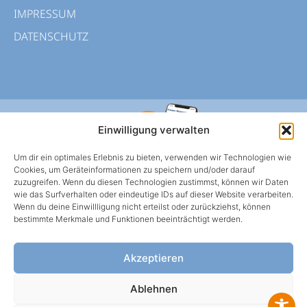
IMPRESSUM
DATENSCHUTZ
Einwilligung verwalten
Um dir ein optimales Erlebnis zu bieten, verwenden wir Technologien wie
Cookies, um Geräteinformationen zu speichern und/oder darauf
zuzugreifen. Wenn du diesen Technologien zustimmst, können wir Daten
wie das Surfverhalten oder eindeutige IDs auf dieser Website verarbeiten.
Wenn du deine Einwillligung nicht erteilst oder zurückziehst, können
HWS BERLIN APP
bestimmte Merkmale und Funktionen beeinträchtigt werden.
Mietangelegenheiten oder Schadens-meldungen
einfach über die App klären.
Akzeptieren
Ablehnen
WEBBROWSER