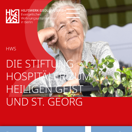
HWS
DIE STIFTUNG
HOSPITÄLER ZUM
HEILIGEN GEIST
UND ST. GEORG