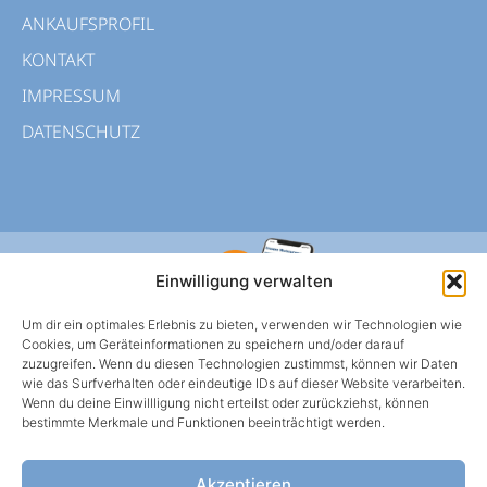
ANKAUFSPROFIL
KONTAKT
IMPRESSUM
DATENSCHUTZ
Einwilligung verwalten
Um dir ein optimales Erlebnis zu bieten, verwenden wir Technologien wie
Cookies, um Geräteinformationen zu speichern und/oder darauf
zuzugreifen. Wenn du diesen Technologien zustimmst, können wir Daten
wie das Surfverhalten oder eindeutige IDs auf dieser Website verarbeiten.
Wenn du deine Einwillligung nicht erteilst oder zurückziehst, können
HWS BERLIN APP
bestimmte Merkmale und Funktionen beeinträchtigt werden.
Mietangelegenheiten oder Schadens-meldungen
einfach über die App klären.
Akzeptieren